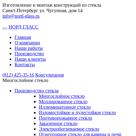
Изготовление и монтаж конструкций из стекла
Санкт-Петербург ул. Чугунная, дом 14
info@nord-glass.ru
НОРД ГЛАСС
Toggle
navigation
Главная
О компании
Наши работы
Производство
Наши клиенты
Контакты
(812)
425-35-16
Консультация
Многослойное стекло
Производство стекла
Многослойное стекло
Моллированное стекло
Иллюминаторное стекло
Взломостойкое и пулестойкое стекло
Противопожарное стекло
Закаленное стекло
Электрообогреваемое стекло
Огнеупорное стекло для камина и печи