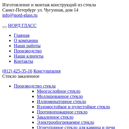
Изготовление и монтаж конструкций из стекла
Санкт-Петербург ул. Чугунная, дом 14
info@nord-glass.ru
НОРД ГЛАСС
Toggle
navigation
Главная
О компании
Наши работы
Производство
Наши клиенты
Контакты
(812)
425-35-16
Консультация
Стекло закаленное
Производство стекла
Многослойное стекло
Моллированное стекло
Иллюминаторное стекло
Взломостойкое и пулестойкое стекло
Противопожарное стекло
Закаленное стекло
Электрообогреваемое стекло
Огнеупорное стекло для камина и печи