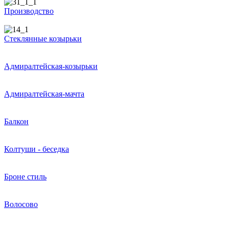
Производство
Стеклянные козырьки
Адмиралтейская-козырьки
Адмиралтейская-мачта
Балкон
Колтуши - беседка
Броне стиль
Волосово