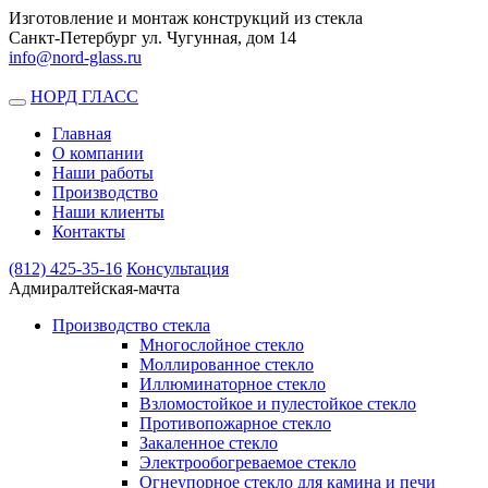
Изготовление и монтаж конструкций из стекла
Санкт-Петербург ул. Чугунная, дом 14
info@nord-glass.ru
НОРД ГЛАСС
Toggle
navigation
Главная
О компании
Наши работы
Производство
Наши клиенты
Контакты
(812)
425-35-16
Консультация
Адмиралтейская-мачта
Производство стекла
Многослойное стекло
Моллированное стекло
Иллюминаторное стекло
Взломостойкое и пулестойкое стекло
Противопожарное стекло
Закаленное стекло
Электрообогреваемое стекло
Огнеупорное стекло для камина и печи