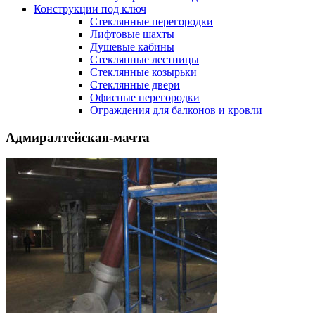
Конструкции под ключ
Стеклянные перегородки
Лифтовые шахты
Душевые кабины
Cтеклянные лестницы
Cтеклянные козырьки
Cтеклянные двери
Офисные перегородки
Ограждения для балконов и кровли
Адмиралтейская-мачта