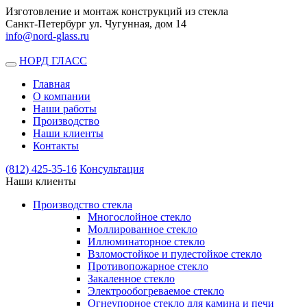
Изготовление и монтаж конструкций из стекла
Санкт-Петербург ул. Чугунная, дом 14
info@nord-glass.ru
НОРД ГЛАСС
Toggle
navigation
Главная
О компании
Наши работы
Производство
Наши клиенты
Контакты
(812)
425-35-16
Консультация
Наши клиенты
Производство стекла
Многослойное стекло
Моллированное стекло
Иллюминаторное стекло
Взломостойкое и пулестойкое стекло
Противопожарное стекло
Закаленное стекло
Электрообогреваемое стекло
Огнеупорное стекло для камина и печи