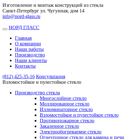
Изготовление и монтаж конструкций из стекла
Санкт-Петербург ул. Чугунная, дом 14
info@nord-glass.ru
НОРД ГЛАСС
Toggle
navigation
Главная
О компании
Наши работы
Производство
Наши клиенты
Контакты
(812)
425-35-16
Консультация
Взломостойкое и пулестойкое стекло
Производство стекла
Многослойное стекло
Моллированное стекло
Иллюминаторное стекло
Взломостойкое и пулестойкое стекло
Противопожарное стекло
Закаленное стекло
Электрообогреваемое стекло
Огнеупорное стекло для камина и печи