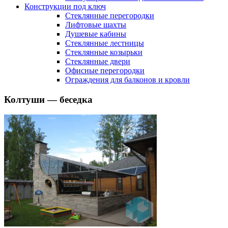
Конструкции под ключ
Стеклянные перегородки
Лифтовые шахты
Душевые кабины
Cтеклянные лестницы
Cтеклянные козырьки
Cтеклянные двери
Офисные перегородки
Ограждения для балконов и кровли
Колтуши — беседка