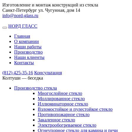
Изготовление и монтаж конструкций из стекла
Санкт-Петербург ул. Чугунная, дом 14
info@nord-glass.ru
НОРД ГЛАСС
Toggle
navigation
Главная
О компании
Наши работы
Производство
Наши клиенты
Контакты
(812)
425-35-16
Консультация
Колтуши — беседка
Производство стекла
Многослойное стекло
Моллированное стекло
Иллюминаторное стекло
Взломостойкое и пулестойкое стекло
Противопожарное стекло
Закаленное стекло
Электрообогреваемое стекло
Огнеупорное стекло для камина и печи