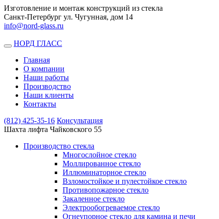
Изготовление и монтаж конструкций из стекла
Санкт-Петербург ул. Чугунная, дом 14
info@nord-glass.ru
НОРД ГЛАСС
Toggle
navigation
Главная
О компании
Наши работы
Производство
Наши клиенты
Контакты
(812)
425-35-16
Консультация
Шахта лифта Чайковского 55
Производство стекла
Многослойное стекло
Моллированное стекло
Иллюминаторное стекло
Взломостойкое и пулестойкое стекло
Противопожарное стекло
Закаленное стекло
Электрообогреваемое стекло
Огнеупорное стекло для камина и печи