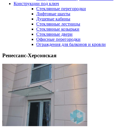
Конструкции под ключ
Стеклянные перегородки
Лифтовые шахты
Душевые кабины
Cтеклянные лестницы
Cтеклянные козырьки
Cтеклянные двери
Офисные перегородки
Ограждения для балконов и кровли
Ренессанс-Херсонская