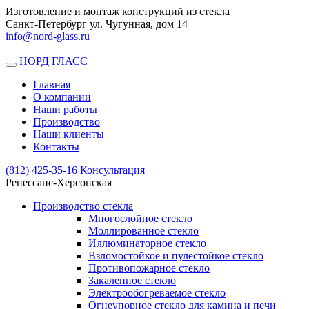
Изготовление и монтаж конструкций из стекла
Санкт-Петербург ул. Чугунная, дом 14
info@nord-glass.ru
НОРД ГЛАСС
Toggle
navigation
Главная
О компании
Наши работы
Производство
Наши клиенты
Контакты
(812)
425-35-16
Консультация
Ренессанс-Херсонская
Производство стекла
Многослойное стекло
Моллированное стекло
Иллюминаторное стекло
Взломостойкое и пулестойкое стекло
Противопожарное стекло
Закаленное стекло
Электрообогреваемое стекло
Огнеупорное стекло для камина и печи