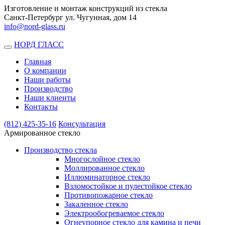
Изготовление и монтаж конструкций из стекла
Санкт-Петербург ул. Чугунная, дом 14
info@nord-glass.ru
НОРД ГЛАСС
Toggle
navigation
Главная
О компании
Наши работы
Производство
Наши клиенты
Контакты
(812)
425-35-16
Консультация
Армированное стекло
Производство стекла
Многослойное стекло
Моллированное стекло
Иллюминаторное стекло
Взломостойкое и пулестойкое стекло
Противопожарное стекло
Закаленное стекло
Электрообогреваемое стекло
Огнеупорное стекло для камина и печи