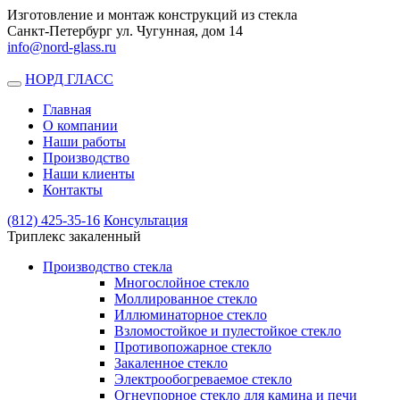
Изготовление и монтаж конструкций из стекла
Санкт-Петербург ул. Чугунная, дом 14
info@nord-glass.ru
НОРД ГЛАСС
Toggle
navigation
Главная
О компании
Наши работы
Производство
Наши клиенты
Контакты
(812)
425-35-16
Консультация
Триплекс закаленный
Производство стекла
Многослойное стекло
Моллированное стекло
Иллюминаторное стекло
Взломостойкое и пулестойкое стекло
Противопожарное стекло
Закаленное стекло
Электрообогреваемое стекло
Огнеупорное стекло для камина и печи