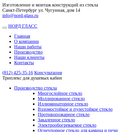
Изготовление и монтаж конструкций из стекла
Санкт-Петербург ул. Чугунная, дом 14
info@nord-glass.ru
НОРД ГЛАСС
Toggle
navigation
Главная
О компании
Наши работы
Производство
Наши клиенты
Контакты
(812)
425-35-16
Консультация
Триплекс для душевых кабин
Производство стекла
Многослойное стекло
Моллированное стекло
Иллюминаторное стекло
Взломостойкое и пулестойкое стекло
Противопожарное стекло
Закаленное стекло
Электрообогреваемое стекло
Огнеупорное стекло для камина и печи