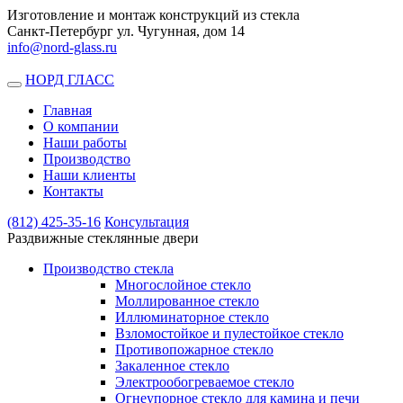
Изготовление и монтаж конструкций из стекла
Санкт-Петербург ул. Чугунная, дом 14
info@nord-glass.ru
НОРД ГЛАСС
Toggle
navigation
Главная
О компании
Наши работы
Производство
Наши клиенты
Контакты
(812)
425-35-16
Консультация
Раздвижные стеклянные двери
Производство стекла
Многослойное стекло
Моллированное стекло
Иллюминаторное стекло
Взломостойкое и пулестойкое стекло
Противопожарное стекло
Закаленное стекло
Электрообогреваемое стекло
Огнеупорное стекло для камина и печи