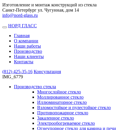
Изготовление и монтаж конструкций из стекла
Санкт-Петербург ул. Чугунная, дом 14
info@nord-glass.ru
НОРД ГЛАСС
Toggle
navigation
Главная
О компании
Наши работы
Производство
Наши клиенты
Контакты
(812)
425-35-16
Консультация
IMG_6779
Производство стекла
Многослойное стекло
Моллированное стекло
Иллюминаторное стекло
Взломостойкое и пулестойкое стекло
Противопожарное стекло
Закаленное стекло
Электрообогреваемое стекло
Огнеупорное стекло для камина и печи