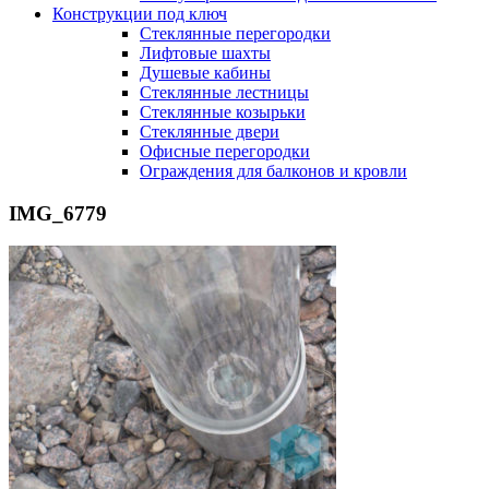
Конструкции под ключ
Стеклянные перегородки
Лифтовые шахты
Душевые кабины
Cтеклянные лестницы
Cтеклянные козырьки
Cтеклянные двери
Офисные перегородки
Ограждения для балконов и кровли
IMG_6779