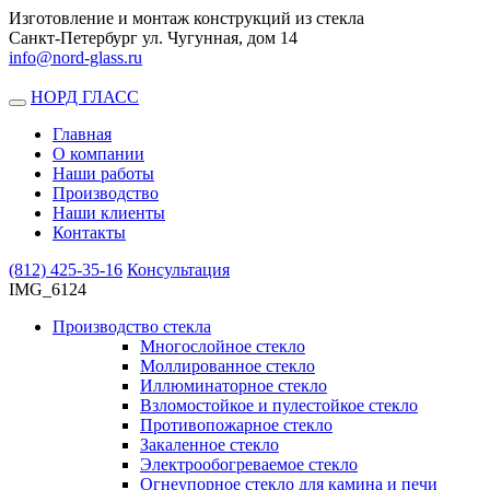
Изготовление и монтаж конструкций из стекла
Санкт-Петербург ул. Чугунная, дом 14
info@nord-glass.ru
НОРД ГЛАСС
Toggle
navigation
Главная
О компании
Наши работы
Производство
Наши клиенты
Контакты
(812)
425-35-16
Консультация
IMG_6124
Производство стекла
Многослойное стекло
Моллированное стекло
Иллюминаторное стекло
Взломостойкое и пулестойкое стекло
Противопожарное стекло
Закаленное стекло
Электрообогреваемое стекло
Огнеупорное стекло для камина и печи