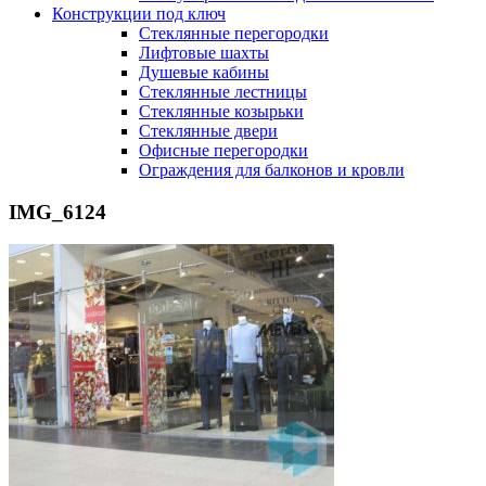
Конструкции под ключ
Стеклянные перегородки
Лифтовые шахты
Душевые кабины
Cтеклянные лестницы
Cтеклянные козырьки
Cтеклянные двери
Офисные перегородки
Ограждения для балконов и кровли
IMG_6124