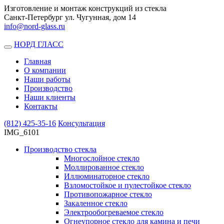
Изготовление и монтаж конструкций из стекла
Санкт-Петербург ул. Чугунная, дом 14
info@nord-glass.ru
НОРД ГЛАСС
Toggle
navigation
Главная
О компании
Наши работы
Производство
Наши клиенты
Контакты
(812)
425-35-16
Консультация
IMG_6101
Производство стекла
Многослойное стекло
Моллированное стекло
Иллюминаторное стекло
Взломостойкое и пулестойкое стекло
Противопожарное стекло
Закаленное стекло
Электрообогреваемое стекло
Огнеупорное стекло для камина и печи