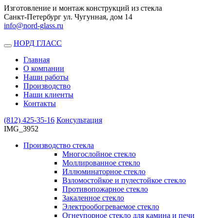
Изготовление и монтаж конструкций из стекла
Санкт-Петербург ул. Чугунная, дом 14
info@nord-glass.ru
НОРД ГЛАСС
Toggle
navigation
Главная
О компании
Наши работы
Производство
Наши клиенты
Контакты
(812)
425-35-16
Консультация
IMG_3952
Производство стекла
Многослойное стекло
Моллированное стекло
Иллюминаторное стекло
Взломостойкое и пулестойкое стекло
Противопожарное стекло
Закаленное стекло
Электрообогреваемое стекло
Огнеупорное стекло для камина и печи