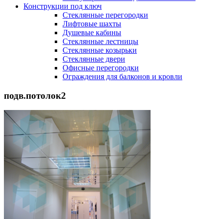
Конструкции под ключ
Стеклянные перегородки
Лифтовые шахты
Душевые кабины
Cтеклянные лестницы
Cтеклянные козырьки
Cтеклянные двери
Офисные перегородки
Ограждения для балконов и кровли
подв.потолок2