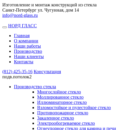
Изготовление и монтаж конструкций из стекла
Санкт-Петербург ул. Чугунная, дом 14
info@nord-glass.ru
НОРД ГЛАСС
Toggle
navigation
Главная
О компании
Наши работы
Производство
Наши клиенты
Контакты
(812)
425-35-16
Консультация
подв.потолок2
Производство стекла
Многослойное стекло
Моллированное стекло
Иллюминаторное стекло
Взломостойкое и пулестойкое стекло
Противопожарное стекло
Закаленное стекло
Электрообогреваемое стекло
Огнеупорное стекло для камина и печи