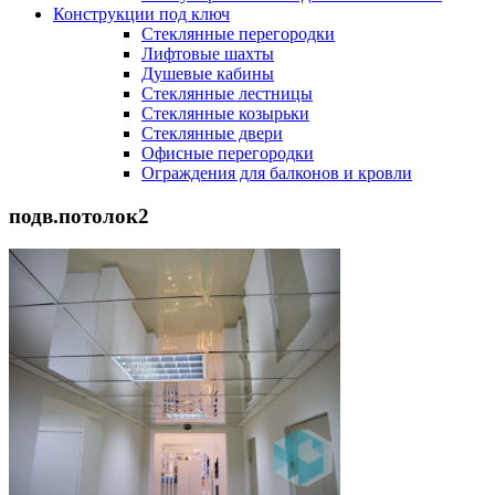
Конструкции под ключ
Стеклянные перегородки
Лифтовые шахты
Душевые кабины
Cтеклянные лестницы
Cтеклянные козырьки
Cтеклянные двери
Офисные перегородки
Ограждения для балконов и кровли
подв.потолок2