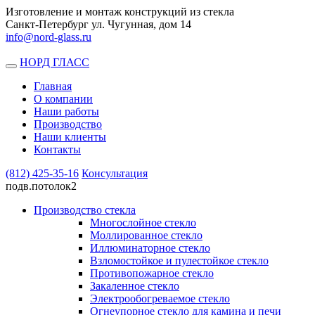
Изготовление и монтаж конструкций из стекла
Санкт-Петербург ул. Чугунная, дом 14
info@nord-glass.ru
НОРД ГЛАСС
Toggle
navigation
Главная
О компании
Наши работы
Производство
Наши клиенты
Контакты
(812)
425-35-16
Консультация
подв.потолок2
Производство стекла
Многослойное стекло
Моллированное стекло
Иллюминаторное стекло
Взломостойкое и пулестойкое стекло
Противопожарное стекло
Закаленное стекло
Электрообогреваемое стекло
Огнеупорное стекло для камина и печи