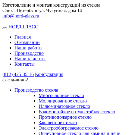
Изготовление и монтаж конструкций из стекла
Санкт-Петербург ул. Чугунная, дом 14
info@nord-glass.ru
НОРД ГЛАСС
Toggle
navigation
Главная
О компании
Наши работы
Производство
Наши клиенты
Контакты
(812)
425-35-16
Консультация
фасад-лидо2
Производство стекла
Многослойное стекло
Моллированное стекло
Иллюминаторное стекло
Взломостойкое и пулестойкое стекло
Противопожарное стекло
Закаленное стекло
Электрообогреваемое стекло
Огнеупорное стекло для камина и печи