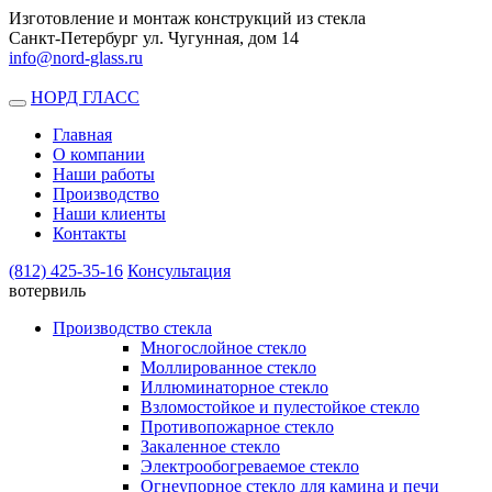
Изготовление и монтаж конструкций из стекла
Санкт-Петербург ул. Чугунная, дом 14
info@nord-glass.ru
НОРД ГЛАСС
Toggle
navigation
Главная
О компании
Наши работы
Производство
Наши клиенты
Контакты
(812)
425-35-16
Консультация
вотервиль
Производство стекла
Многослойное стекло
Моллированное стекло
Иллюминаторное стекло
Взломостойкое и пулестойкое стекло
Противопожарное стекло
Закаленное стекло
Электрообогреваемое стекло
Огнеупорное стекло для камина и печи