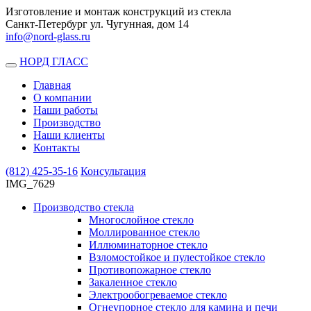
Изготовление и монтаж конструкций из стекла
Санкт-Петербург ул. Чугунная, дом 14
info@nord-glass.ru
НОРД ГЛАСС
Toggle
navigation
Главная
О компании
Наши работы
Производство
Наши клиенты
Контакты
(812)
425-35-16
Консультация
IMG_7629
Производство стекла
Многослойное стекло
Моллированное стекло
Иллюминаторное стекло
Взломостойкое и пулестойкое стекло
Противопожарное стекло
Закаленное стекло
Электрообогреваемое стекло
Огнеупорное стекло для камина и печи