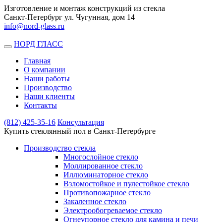
Изготовление и монтаж конструкций из стекла
Санкт-Петербург ул. Чугунная, дом 14
info@nord-glass.ru
НОРД ГЛАСС
Toggle
navigation
Главная
О компании
Наши работы
Производство
Наши клиенты
Контакты
(812)
425-35-16
Консультация
Купить стеклянный пол в Санкт-Петербурге
Производство стекла
Многослойное стекло
Моллированное стекло
Иллюминаторное стекло
Взломостойкое и пулестойкое стекло
Противопожарное стекло
Закаленное стекло
Электрообогреваемое стекло
Огнеупорное стекло для камина и печи