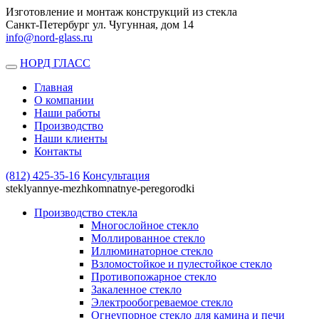
Изготовление и монтаж конструкций из стекла
Санкт-Петербург ул. Чугунная, дом 14
info@nord-glass.ru
НОРД ГЛАСС
Toggle
navigation
Главная
О компании
Наши работы
Производство
Наши клиенты
Контакты
(812)
425-35-16
Консультация
steklyannye-mezhkomnatnye-peregorodki
Производство стекла
Многослойное стекло
Моллированное стекло
Иллюминаторное стекло
Взломостойкое и пулестойкое стекло
Противопожарное стекло
Закаленное стекло
Электрообогреваемое стекло
Огнеупорное стекло для камина и печи