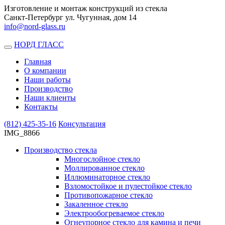
Изготовление и монтаж конструкций из стекла
Санкт-Петербург ул. Чугунная, дом 14
info@nord-glass.ru
НОРД ГЛАСС
Toggle
navigation
Главная
О компании
Наши работы
Производство
Наши клиенты
Контакты
(812)
425-35-16
Консультация
IMG_8866
Производство стекла
Многослойное стекло
Моллированное стекло
Иллюминаторное стекло
Взломостойкое и пулестойкое стекло
Противопожарное стекло
Закаленное стекло
Электрообогреваемое стекло
Огнеупорное стекло для камина и печи