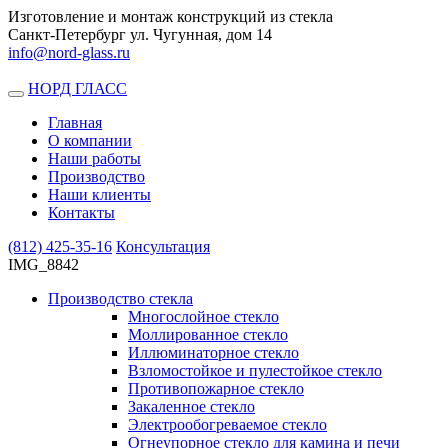
Изготовление и монтаж конструкций из стекла
Санкт-Петербург ул. Чугунная, дом 14
info@nord-glass.ru
НОРД ГЛАСС
Toggle
navigation
Главная
О компании
Наши работы
Производство
Наши клиенты
Контакты
(812)
425-35-16
Консультация
IMG_8842
Производство стекла
Многослойное стекло
Моллированное стекло
Иллюминаторное стекло
Взломостойкое и пулестойкое стекло
Противопожарное стекло
Закаленное стекло
Электрообогреваемое стекло
Огнеупорное стекло для камина и печи