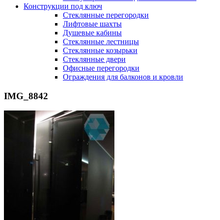
Конструкции под ключ
Стеклянные перегородки
Лифтовые шахты
Душевые кабины
Cтеклянные лестницы
Cтеклянные козырьки
Cтеклянные двери
Офисные перегородки
Ограждения для балконов и кровли
IMG_8842