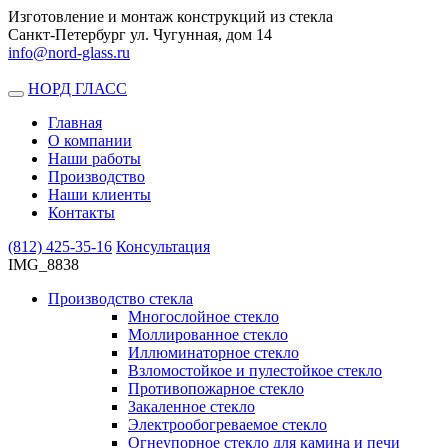
Изготовление и монтаж конструкций из стекла
Санкт-Петербург ул. Чугунная, дом 14
info@nord-glass.ru
НОРД ГЛАСС
Toggle
navigation
Главная
О компании
Наши работы
Производство
Наши клиенты
Контакты
(812)
425-35-16
Консультация
IMG_8838
Производство стекла
Многослойное стекло
Моллированное стекло
Иллюминаторное стекло
Взломостойкое и пулестойкое стекло
Противопожарное стекло
Закаленное стекло
Электрообогреваемое стекло
Огнеупорное стекло для камина и печи