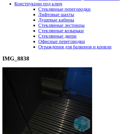
Конструкции под ключ
Стеклянные перегородки
Лифтовые шахты
Душевые кабины
Cтеклянные лестницы
Cтеклянные козырьки
Cтеклянные двери
Офисные перегородки
Ограждения для балконов и кровли
IMG_8838