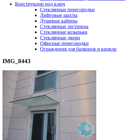
Конструкции под ключ
Стеклянные перегородки
Лифтовые шахты
Душевые кабины
Cтеклянные лестницы
Cтеклянные козырьки
Cтеклянные двери
Офисные перегородки
Ограждения для балконов и кровли
IMG_8443