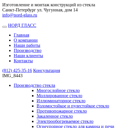
Изготовление и монтаж конструкций из стекла
Санкт-Петербург ул. Чугунная, дом 14
info@nord-glass.ru
НОРД ГЛАСС
Toggle
navigation
Главная
О компании
Наши работы
Производство
Наши клиенты
Контакты
(812)
425-35-16
Консультация
IMG_8443
Производство стекла
Многослойное стекло
Моллированное стекло
Иллюминаторное стекло
Взломостойкое и пулестойкое стекло
Противопожарное стекло
Закаленное стекло
Электрообогреваемое стекло
Огнеупорное стекло для камина и печи