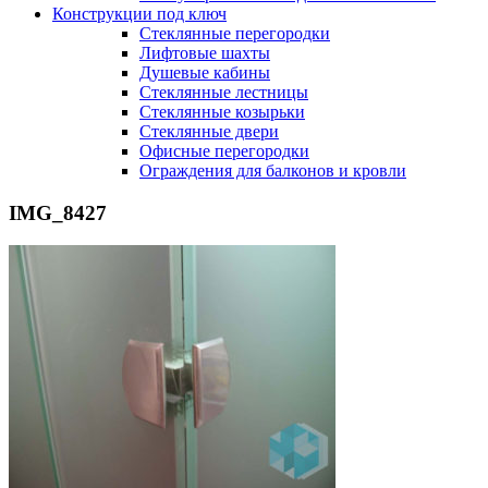
Конструкции под ключ
Стеклянные перегородки
Лифтовые шахты
Душевые кабины
Cтеклянные лестницы
Cтеклянные козырьки
Cтеклянные двери
Офисные перегородки
Ограждения для балконов и кровли
IMG_8427