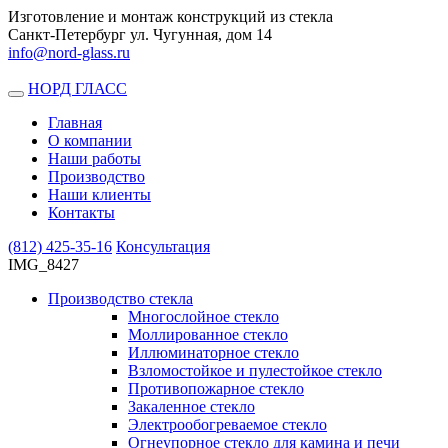
Изготовление и монтаж конструкций из стекла
Санкт-Петербург ул. Чугунная, дом 14
info@nord-glass.ru
НОРД ГЛАСС
Toggle
navigation
Главная
О компании
Наши работы
Производство
Наши клиенты
Контакты
(812)
425-35-16
Консультация
IMG_8427
Производство стекла
Многослойное стекло
Моллированное стекло
Иллюминаторное стекло
Взломостойкое и пулестойкое стекло
Противопожарное стекло
Закаленное стекло
Электрообогреваемое стекло
Огнеупорное стекло для камина и печи