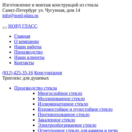
Изготовление и монтаж конструкций из стекла
Санкт-Петербург ул. Чугунная, дом 14
info@nord-glass.ru
НОРД ГЛАСС
Toggle
navigation
Главная
О компании
Наши работы
Производство
Наши клиенты
Контакты
(812)
425-35-16
Консультация
Триплекс для душевых
Производство стекла
Многослойное стекло
Моллированное стекло
Иллюминаторное стекло
Взломостойкое и пулестойкое стекло
Противопожарное стекло
Закаленное стекло
Электрообогреваемое стекло
Огнеупорное стекло для камина и печи