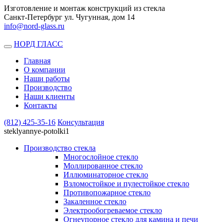
Изготовление и монтаж конструкций из стекла
Санкт-Петербург ул. Чугунная, дом 14
info@nord-glass.ru
НОРД ГЛАСС
Toggle
navigation
Главная
О компании
Наши работы
Производство
Наши клиенты
Контакты
(812)
425-35-16
Консультация
steklyannye-potolki1
Производство стекла
Многослойное стекло
Моллированное стекло
Иллюминаторное стекло
Взломостойкое и пулестойкое стекло
Противопожарное стекло
Закаленное стекло
Электрообогреваемое стекло
Огнеупорное стекло для камина и печи