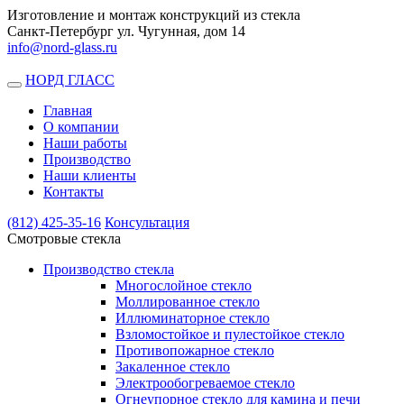
Изготовление и монтаж конструкций из стекла
Санкт-Петербург ул. Чугунная, дом 14
info@nord-glass.ru
НОРД ГЛАСС
Toggle
navigation
Главная
О компании
Наши работы
Производство
Наши клиенты
Контакты
(812)
425-35-16
Консультация
Смотровые стекла
Производство стекла
Многослойное стекло
Моллированное стекло
Иллюминаторное стекло
Взломостойкое и пулестойкое стекло
Противопожарное стекло
Закаленное стекло
Электрообогреваемое стекло
Огнеупорное стекло для камина и печи