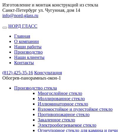
Изготовление и монтаж конструкций из стекла
Санкт-Петербург ул. Чугунная, дом 14
info@nord-glass.ru
НОРД ГЛАСС
Toggle
navigation
Главная
О компании
Наши работы
Производство
Наши клиенты
Контакты
(812)
425-35-16
Консультация
Обогрев-панорамных-окон-1
Производство стекла
Многослойное стекло
Моллированное стекло
Иллюминаторное стекло
Взломостойкое и пулестойкое стекло
Противопожарное стекло
Закаленное стекло
Электрообогреваемое стекло
Огнеупорное стекло для камина и печи