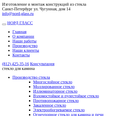
Изготовление и монтаж конструкций из стекла
Санкт-Петербург ул. Чугунная, дом 14
info@nord-glass.ru
НОРД ГЛАСС
Toggle
navigation
Главная
О компании
Наши работы
Производство
Наши клиенты
Контакты
(812)
425-35-16
Консультация
стекло для камина
Производство стекла
Многослойное стекло
Моллированное стекло
Иллюминаторное стекло
Взломостойкое и пулестойкое стекло
Противопожарное стекло
Закаленное стекло
Электрообогреваемое стекло
Огнеупорное стекло для камина и печи