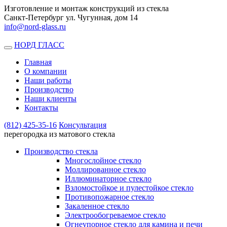
Изготовление и монтаж конструкций из стекла
Санкт-Петербург ул. Чугунная, дом 14
info@nord-glass.ru
НОРД ГЛАСС
Toggle
navigation
Главная
О компании
Наши работы
Производство
Наши клиенты
Контакты
(812)
425-35-16
Консультация
перегородка из матового стекла
Производство стекла
Многослойное стекло
Моллированное стекло
Иллюминаторное стекло
Взломостойкое и пулестойкое стекло
Противопожарное стекло
Закаленное стекло
Электрообогреваемое стекло
Огнеупорное стекло для камина и печи