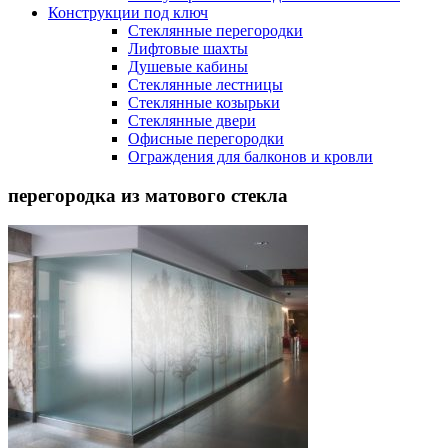
Конструкции под ключ
Стеклянные перегородки
Лифтовые шахты
Душевые кабины
Cтеклянные лестницы
Cтеклянные козырьки
Cтеклянные двери
Офисные перегородки
Ограждения для балконов и кровли
перегородка из матового стекла