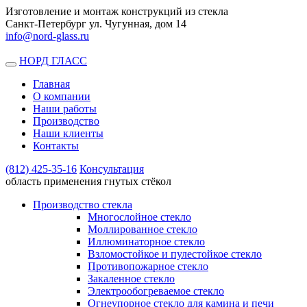
Изготовление и монтаж конструкций из стекла
Санкт-Петербург ул. Чугунная, дом 14
info@nord-glass.ru
НОРД ГЛАСС
Toggle
navigation
Главная
О компании
Наши работы
Производство
Наши клиенты
Контакты
(812)
425-35-16
Консультация
область применения гнутых стёкол
Производство стекла
Многослойное стекло
Моллированное стекло
Иллюминаторное стекло
Взломостойкое и пулестойкое стекло
Противопожарное стекло
Закаленное стекло
Электрообогреваемое стекло
Огнеупорное стекло для камина и печи