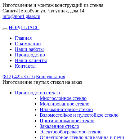
Изготовление и монтаж конструкций из стекла
Санкт-Петербург ул. Чугунная, дом 14
info@nord-glass.ru
НОРД ГЛАСС
Toggle
navigation
Главная
О компании
Наши работы
Производство
Наши клиенты
Контакты
(812)
425-35-16
Консультация
Изготовление гнутых стекол на заказ
Производство стекла
Многослойное стекло
Моллированное стекло
Иллюминаторное стекло
Взломостойкое и пулестойкое стекло
Противопожарное стекло
Закаленное стекло
Электрообогреваемое стекло
Огнеупорное стекло для камина и печи