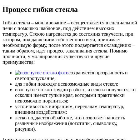
Процесс гибки стекла
Гибка стекла – моллирование – осуществляется в специальной
печи с помощью шаблонов, под действием высоких
температур. Стекло нагревается до состояния текучести, при
котором, под давлением собственного веса, принимает
необходимую форму, после этого подвергается охлаждению –
таким образом, идет процесс закаливания стекла. Помимо
прочности, у моллирования существуют и другие
преимущества:
сохраняется прозрачность и
светопропускание;
для гибки подходят всевозможные виды стекол;
изогнутое стекло трудно разбить, а если и получится, то
осколки имеют тупые края, которыми практически
невозможно пораниться;
устойчивость к вибрациям, перепадам температур,
внешним воздействиям;
легко поддается обработке, что позволяет наносить
различные изображения (логотипы, символику,
рисунки).
Гнуть стекло на заказ для разных потребностей компания