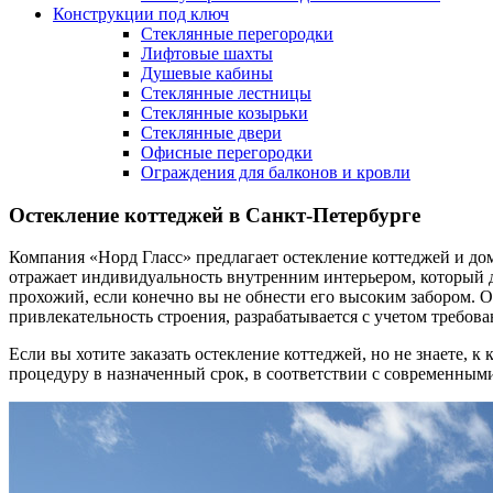
Конструкции под ключ
Стеклянные перегородки
Лифтовые шахты
Душевые кабины
Cтеклянные лестницы
Cтеклянные козырьки
Cтеклянные двери
Офисные перегородки
Ограждения для балконов и кровли
Остекление коттеджей в Санкт-Петербурге
Компания «Норд Гласс» предлагает остекление коттеджей и до
отражает индивидуальность внутренним интерьером, который до
прохожий, если конечно вы не обнести его высоким забором. 
привлекательность строения, разрабатывается с учетом требова
Если вы хотите заказать остекление коттеджей, но не знаете,
процедуру в назначенный срок, в соответствии с современными