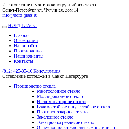
Изготовление и монтаж конструкций из стекла
Санкт-Петербург ул. Чугунная, дом 14
info@nord-glass.ru
НОРД ГЛАСС
Toggle
navigation
Главная
О компании
Наши работы
Производство
Наши клиенты
Контакты
(812)
425-35-16
Консультация
Остекление коттеджей в Санкт-Петербурге
Производство стекла
Многослойное стекло
Моллированное стекло
Иллюминаторное стекло
Взломостойкое и пулестойкое стекло
Противопожарное стекло
Закаленное стекло
Электрообогреваемое стекло
Огнеупорное стекло для камина и печи