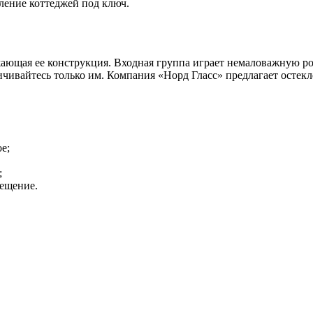
ление коттеджей под ключ.
жающая ее конструкция. Входная группа играет немаловажную ро
ичивайтесь только им. Компания «Норд Гласс» предлагает остек
е;
;
мещение.