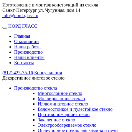
Изготовление и монтаж конструкций из стекла
Санкт-Петербург ул. Чугунная, дом 14
info@nord-glass.ru
НОРД ГЛАСС
Toggle
navigation
Главная
О компании
Наши работы
Производство
Наши клиенты
Контакты
(812)
425-35-16
Консультация
Декоративное листовое стекло
Производство стекла
Многослойное стекло
Моллированное стекло
Иллюминаторное стекло
Взломостойкое и пулестойкое стекло
Противопожарное стекло
Закаленное стекло
Электрообогреваемое стекло
Огнеупорное стекло для камина и печи