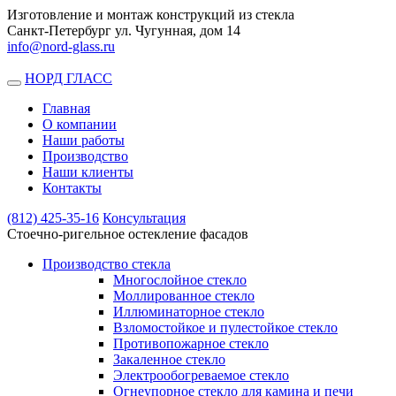
Изготовление и монтаж конструкций из стекла
Санкт-Петербург ул. Чугунная, дом 14
info@nord-glass.ru
НОРД ГЛАСС
Toggle
navigation
Главная
О компании
Наши работы
Производство
Наши клиенты
Контакты
(812)
425-35-16
Консультация
Стоечно-ригельное остекление фасадов
Производство стекла
Многослойное стекло
Моллированное стекло
Иллюминаторное стекло
Взломостойкое и пулестойкое стекло
Противопожарное стекло
Закаленное стекло
Электрообогреваемое стекло
Огнеупорное стекло для камина и печи