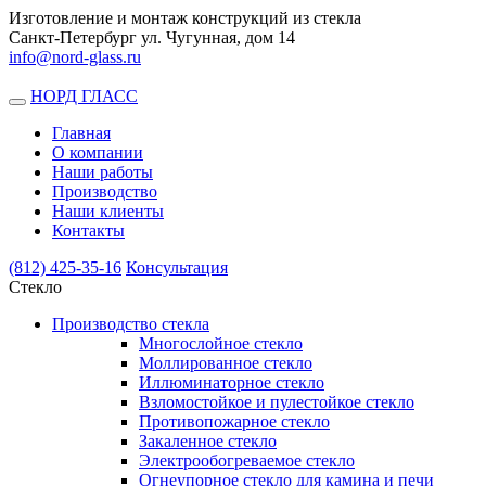
Изготовление и монтаж конструкций из стекла
Санкт-Петербург ул. Чугунная, дом 14
info@nord-glass.ru
НОРД ГЛАСС
Toggle
navigation
Главная
О компании
Наши работы
Производство
Наши клиенты
Контакты
(812)
425-35-16
Консультация
Стекло
Производство стекла
Многослойное стекло
Моллированное стекло
Иллюминаторное стекло
Взломостойкое и пулестойкое стекло
Противопожарное стекло
Закаленное стекло
Электрообогреваемое стекло
Огнеупорное стекло для камина и печи