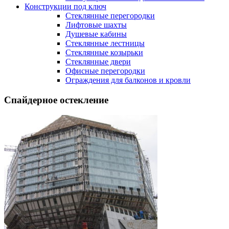
Конструкции под ключ
Стеклянные перегородки
Лифтовые шахты
Душевые кабины
Cтеклянные лестницы
Cтеклянные козырьки
Cтеклянные двери
Офисные перегородки
Ограждения для балконов и кровли
Спайдерное остекление