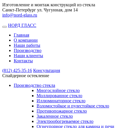
Изготовление и монтаж конструкций из стекла
Санкт-Петербург ул. Чугунная, дом 14
info@nord-glass.ru
НОРД ГЛАСС
Toggle
navigation
Главная
О компании
Наши работы
Производство
Наши клиенты
Контакты
(812)
425-35-16
Консультация
Спайдерное остекление
Производство стекла
Многослойное стекло
Моллированное стекло
Иллюминаторное стекло
Взломостойкое и пулестойкое стекло
Противопожарное стекло
Закаленное стекло
Электрообогреваемое стекло
Огнеупорное стекло для камина и печи