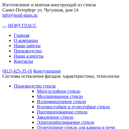
Изготовление и монтаж конструкций из стекла
Санкт-Петербург ул. Чугунная, дом 14
info@nord-glass.ru
НОРД ГЛАСС
Toggle
navigation
Главная
О компании
Наши работы
Производство
Наши клиенты
Контакты
(812)
425-35-16
Консультация
Системы остекления фасадов: характеристики, технологии
Производство стекла
Многослойное стекло
Моллированное стекло
Иллюминаторное стекло
Взломостойкое и пулестойкое стекло
Противопожарное стекло
Закаленное стекло
Электрообогреваемое стекло
Огнеупорное стекло для камина и печи