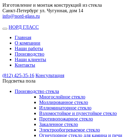
Изготовление и монтаж конструкций из стекла
Санкт-Петербург ул. Чугунная, дом 14
info@nord-glass.ru
НОРД ГЛАСС
Toggle
navigation
Главная
О компании
Наши работы
Производство
Наши клиенты
Контакты
(812)
425-35-16
Консультация
Подсветка пола
Производство стекла
Многослойное стекло
Моллированное стекло
Иллюминаторное стекло
Взломостойкое и пулестойкое стекло
Противопожарное стекло
Закаленное стекло
Электрообогреваемое стекло
Огнеупорное стекло для камина и печи