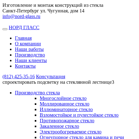
Изготовление и монтаж конструкций из стекла
Санкт-Петербург ул. Чугунная, дом 14
info@nord-glass.ru
НОРД ГЛАСС
Toggle
navigation
Главная
О компании
Наши работы
Производство
Наши клиенты
Контакты
(812)
425-35-16
Консультация
спроектировать подсветку на стеклянной лестнице3
Производство стекла
Многослойное стекло
Моллированное стекло
Иллюминаторное стекло
Взломостойкое и пулестойкое стекло
Противопожарное стекло
Закаленное стекло
Электрообогреваемое стекло
Огнеупорное стекло для камина и печи