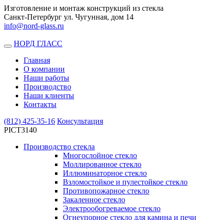
Изготовление и монтаж конструкций из стекла
Санкт-Петербург ул. Чугунная, дом 14
info@nord-glass.ru
НОРД ГЛАСС
Toggle
navigation
Главная
О компании
Наши работы
Производство
Наши клиенты
Контакты
(812)
425-35-16
Консультация
PICT3140
Производство стекла
Многослойное стекло
Моллированное стекло
Иллюминаторное стекло
Взломостойкое и пулестойкое стекло
Противопожарное стекло
Закаленное стекло
Электрообогреваемое стекло
Огнеупорное стекло для камина и печи