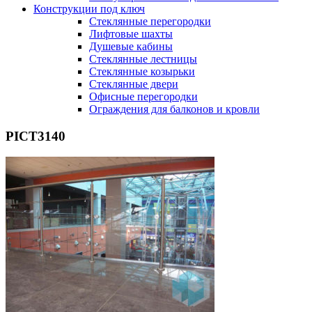
Конструкции под ключ
Стеклянные перегородки
Лифтовые шахты
Душевые кабины
Cтеклянные лестницы
Cтеклянные козырьки
Cтеклянные двери
Офисные перегородки
Ограждения для балконов и кровли
PICT3140