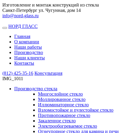
Изготовление и монтаж конструкций из стекла
Санкт-Петербург ул. Чугунная, дом 14
info@nord-glass.ru
НОРД ГЛАСС
Toggle
navigation
Главная
О компании
Наши работы
Производство
Наши клиенты
Контакты
(812)
425-35-16
Консультация
IMG_1011
Производство стекла
Многослойное стекло
Моллированное стекло
Иллюминаторное стекло
Взломостойкое и пулестойкое стекло
Противопожарное стекло
Закаленное стекло
Электрообогреваемое стекло
Огнеупорное стекло для камина и печи