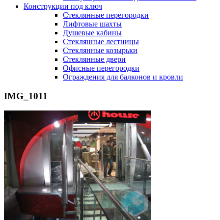
Конструкции под ключ
Стеклянные перегородки
Лифтовые шахты
Душевые кабины
Cтеклянные лестницы
Cтеклянные козырьки
Cтеклянные двери
Офисные перегородки
Ограждения для балконов и кровли
IMG_1011