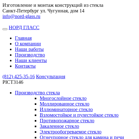
Изготовление и монтаж конструкций из стекла
Санкт-Петербург ул. Чугунная, дом 14
info@nord-glass.ru
НОРД ГЛАСС
Toggle
navigation
Главная
О компании
Наши работы
Производство
Наши клиенты
Контакты
(812)
425-35-16
Консультация
PICT3146
Производство стекла
Многослойное стекло
Моллированное стекло
Иллюминаторное стекло
Взломостойкое и пулестойкое стекло
Противопожарное стекло
Закаленное стекло
Электрообогреваемое стекло
Огнеупорное стекло для камина и печи