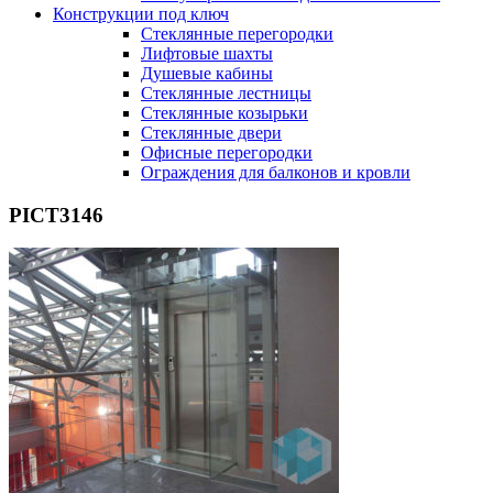
Конструкции под ключ
Стеклянные перегородки
Лифтовые шахты
Душевые кабины
Cтеклянные лестницы
Cтеклянные козырьки
Cтеклянные двери
Офисные перегородки
Ограждения для балконов и кровли
PICT3146