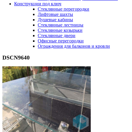
Конструкции под ключ
Стеклянные перегородки
Лифтовые шахты
Душевые кабины
Cтеклянные лестницы
Cтеклянные козырьки
Cтеклянные двери
Офисные перегородки
Ограждения для балконов и кровли
DSCN9640