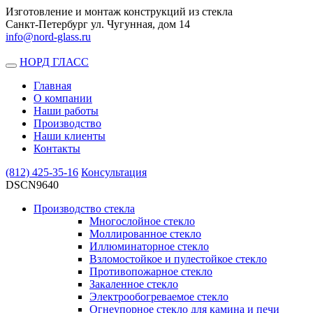
Изготовление и монтаж конструкций из стекла
Санкт-Петербург ул. Чугунная, дом 14
info@nord-glass.ru
НОРД ГЛАСС
Toggle
navigation
Главная
О компании
Наши работы
Производство
Наши клиенты
Контакты
(812)
425-35-16
Консультация
DSCN9640
Производство стекла
Многослойное стекло
Моллированное стекло
Иллюминаторное стекло
Взломостойкое и пулестойкое стекло
Противопожарное стекло
Закаленное стекло
Электрообогреваемое стекло
Огнеупорное стекло для камина и печи