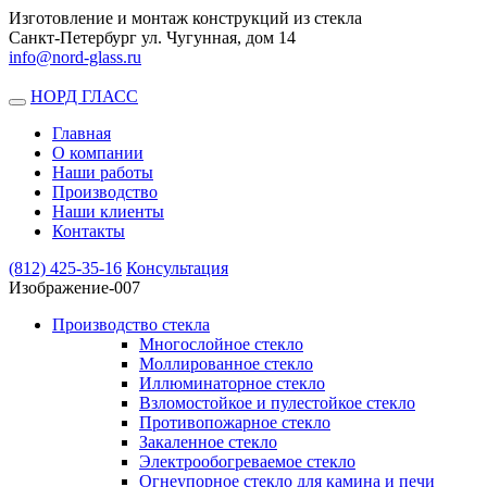
Изготовление и монтаж конструкций из стекла
Санкт-Петербург ул. Чугунная, дом 14
info@nord-glass.ru
НОРД ГЛАСС
Toggle
navigation
Главная
О компании
Наши работы
Производство
Наши клиенты
Контакты
(812)
425-35-16
Консультация
Изображение-007
Производство стекла
Многослойное стекло
Моллированное стекло
Иллюминаторное стекло
Взломостойкое и пулестойкое стекло
Противопожарное стекло
Закаленное стекло
Электрообогреваемое стекло
Огнеупорное стекло для камина и печи